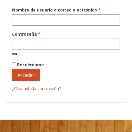
Galeria
Nombre de usuario o correo electrónico
*
Noticias
Contraseña
*
Recuérdame
Acceder
¿Olvidaste la contraseña?