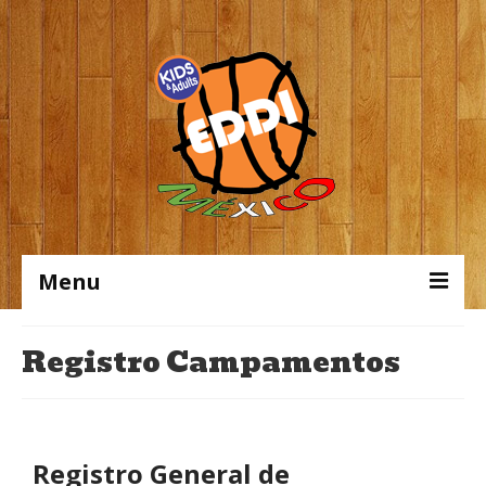
Menu
Inicio
Registro Campamentos
Campamentos
Escuelas
Registro General de
Cursos En Linea